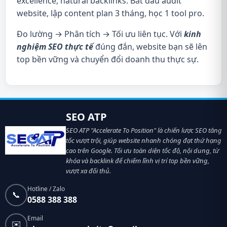
excellence, natural backlinks. Bắt đầu audit
website, lập content plan 3 tháng, học 1 tool pro.
Đo lường → Phân tích → Tối ưu liên tục. Với
kinh
nghiệm SEO thực tế
đúng đắn, website bạn sẽ lên
top bền vững và chuyển đổi doanh thu thực sự.
SEO ATP
SEO ATP "Accelerate To Position" là chiến lược SEO tăng
tốc vượt trội, giúp website nhanh chóng đạt thứ hạng
cao trên Google. Tối ưu toàn diện tốc độ, nội dung, từ
khóa và backlink để chiếm lĩnh vị trí top bền vững,
vượt xa đối thủ.
Hotline / Zalo
📞
0588 388 388
Email
✉️