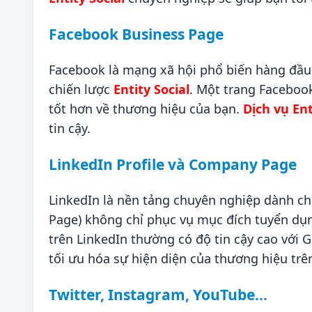
Facebook Business Page
Facebook là mạng xã hội phổ biến hàng đầu 
chiến lược
Entity Social
. Một trang Facebook
tốt hơn về thương hiệu của bạn.
Dịch vụ Ent
tin cậy.
LinkedIn Profile và Company Page
LinkedIn là nền tảng chuyên nghiệp dành ch
Page) không chỉ phục vụ mục đích tuyển dụ
trên LinkedIn thường có độ tin cậy cao với G
tối ưu hóa sự hiện diện của thương hiệu trê
Twitter, Instagram, YouTube…