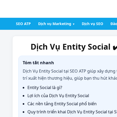
SEO ATP
Dịch vụ Marketing
Dịch vụ SEO
Đào
Dịch Vụ Entity Socia
Tóm tắt nhanh
Dịch Vụ Entity Social tại SEO ATP giúp xây dựng
trí xuất hiện thương hiệu, giúp bạn thu hút khá
Entity Social là gì?
Lợi ích của Dịch Vụ Entity Social
Các nền tảng Entity Social phổ biến
Quy trình triển khai Dịch Vụ Entity Social tại