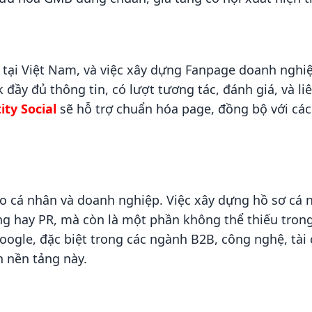
tại Việt Nam, và việc xây dựng Fanpage doanh nghi
 đầy đủ thông tin, có lượt tương tác, đánh giá, và l
ity Social
sẽ hỗ trợ chuẩn hóa page, đồng bộ với các 
o cá nhân và doanh nghiệp. Việc xây dựng hồ sơ cá n
ng hay PR, mà còn là một phần không thể thiếu tron
oogle, đặc biệt trong các ngành B2B, công nghệ, tài 
n nền tảng này.