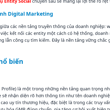
ụ Entity Social
chuyên sâu sẽ mang lại lợi thế rõ rệt 
nh Digital Marketing
 giữa các nền tảng truyền thông của doanh nghiệp: 
ua việc kết nối các entity một cách có hệ thống, doan
ùng lẫn công cụ tìm kiếm. Đây là nền tảng vững chắc
phổ biến
 Profile) là một trong những nền tảng quan trọng n
ẽ nhận diện rõ hơn thông tin như tên doanh nghiệp, 
 cao uy tín thương hiệu, đặc biệt là trong các truy v
ưu hóa GMB đúng chuẩn, gia tăng cơ hội xuất hiện tr