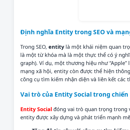
Định nghĩa Entity trong SEO và mạn
Trong SEO,
entity
là một khái niệm quan trọn
là một từ khóa mà là một thực thể có ý nghĩ
graph). Ví dụ, một thương hiệu như “Apple” l
mạng xã hội, entity còn được thể hiện thông
công cụ tìm kiếm nhận diện và liên kết các 
Vai trò của Entity Social trong chiế
Entity Social
đóng vai trò quan trọng trong 
entity được xây dựng và phát triển mạnh mẽ