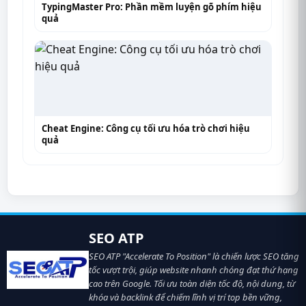
TypingMaster Pro: Phần mềm luyện gõ phím hiệu
quả
Cheat Engine: Công cụ tối ưu hóa trò chơi hiệu
quả
SEO ATP
SEO ATP "Accelerate To Position" là chiến lược SEO tăng
tốc vượt trội, giúp website nhanh chóng đạt thứ hạng
cao trên Google. Tối ưu toàn diện tốc độ, nội dung, từ
khóa và backlink để chiếm lĩnh vị trí top bền vững,