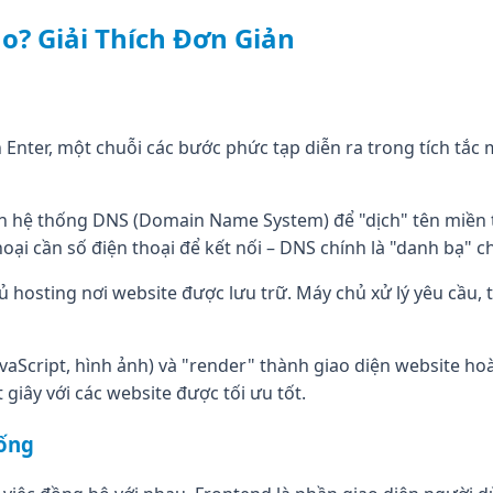
? Giải Thích Đơn Giản
n Enter, một chuỗi các bước phức tạp diễn ra trong tích tắ
ến hệ thống DNS (Domain Name System) để "dịch" tên miền 
oại cần số điện thoại để kết nối – DNS chính là "danh bạ" c
 hosting nơi website được lưu trữ. Máy chủ xử lý yêu cầu, tì
avaScript, hình ảnh) và "render" thành giao diện website h
giây với các website được tối ưu tốt.
hống