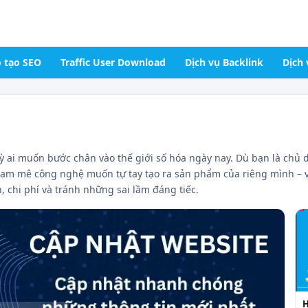
 tạo SEO
Traffic User Download
Dịch vụ Backlink
Dịch 
kỳ ai muốn bước chân vào thế giới số hóa ngày nay. Dù bạn là chủ
am mê công nghệ muốn tự tay tạo ra sản phẩm của riêng mình – việ
n, chi phí và tránh những sai lầm đáng tiếc.
H