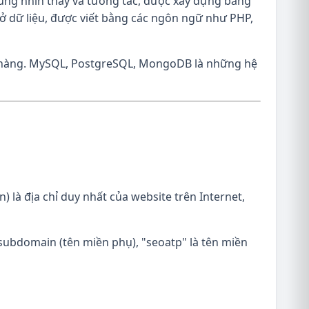
ùng nhìn thấy và tương tác, được xây dựng bằng
ơ sở dữ liệu, được viết bằng các ngôn ngữ như PHP,
đơn hàng. MySQL, PostgreSQL, MongoDB là những hệ
) là địa chỉ duy nhất của website trên Internet,
subdomain (tên miền phụ), "seoatp" là tên miền