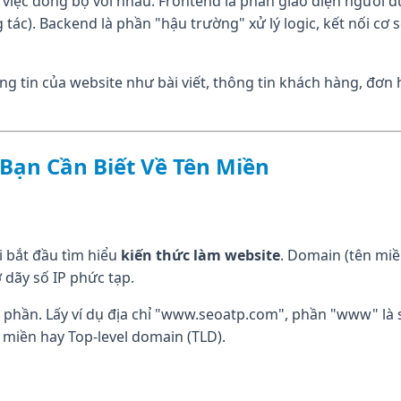
iệc đồng bộ với nhau. Frontend là phần giao diện người d
ng tác). Backend là phần "hậu trường" xử lý logic, kết nối c
thông tin của website như bài viết, thông tin khách hàng, 
Bạn Cần Biết Về Tên Miền
ai bắt đầu tìm hiểu
kiến thức làm website
. Domain (tên miền
 dãy số IP phức tạp.
hần. Lấy ví dụ địa chỉ "
www.seoatp.com
", phần "www" là 
n miền hay Top-level domain (TLD).