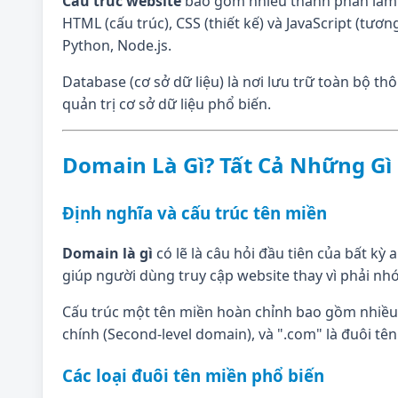
Cấu trúc website
bao gồm nhiều thành phần làm v
HTML (cấu trúc), CSS (thiết kế) và JavaScript (tươ
Python, Node.js.
Database (cơ sở dữ liệu) là nơi lưu trữ toàn bộ 
quản trị cơ sở dữ liệu phổ biến.
Domain Là Gì? Tất Cả Những Gì 
Định nghĩa và cấu trúc tên miền
Domain là gì
có lẽ là câu hỏi đầu tiên của bất kỳ 
giúp người dùng truy cập website thay vì phải nhớ
Cấu trúc một tên miền hoàn chỉnh bao gồm nhiều p
chính (Second-level domain), và ".com" là đuôi tê
Các loại đuôi tên miền phổ biến