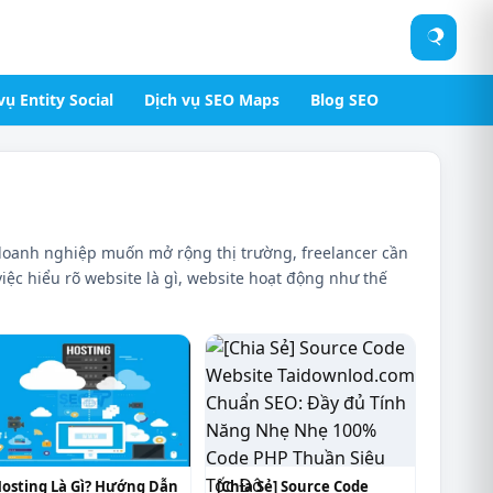
Tìm
kiếm
vụ Entity Social
Dịch vụ SEO Maps
Blog SEO
 doanh nghiệp muốn mở rộng thị trường, freelancer cần
c hiểu rõ website là gì, website hoạt động như thế
osting Là Gì? Hướng Dẫn
[Chia Sẻ] Source Code