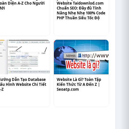
oàn Diện A-Z Cho Người
Website Taidownlod.com
Mới
Chuẩn SEO: Đầy đủ Tính
Năng Nhẹ Nhẹ 100% Code
PHP Thuần Siêu Tốc Độ
ướng Dẫn Tạo Database
Website Là Gì? Toàn Tập
ấu Hình Website Chi Tiết
Kiến Thức Từ A Đến Z |
-Z
Seoatp.com