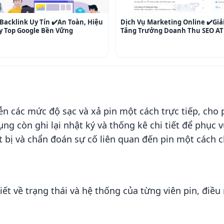
Backlink Uy Tín ✔️An Toàn, Hiệu
Dịch Vụ Marketing Online ✔️Giả
y Top Google Bền Vững
Tăng Trưởng Doanh Thu SEO AT
iễn các mức độ sạc và xả pin một cách trực tiếp, ch
ng còn ghi lại nhật ký và thống kê chi tiết để phục v
t bị và chẩn đoán sự cố liên quan đến pin một cách c
t về trạng thái và hệ thống của từng viên pin, điều