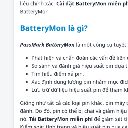
liệu chính xác.
Cài đặt BatteryMon miễn ph
BatteryMon
BatteryMon là gì?
PassMark BatteryMon
là một công cụ tuyệt 
Phát hiện và chẩn đoán các vấn đề liên 
So sánh và đánh giá hiệu suất pin dựa 
Tìm hiểu điểm xả pin.
Xác định dung lượng pin nhằm mục đích
Lưu trữ dữ liệu hiệu suất pin để tham k
Giống như tất cả các loại pin khác, pin máy
đánh. Do đó, pin có thể bị chai và giảm hiệu
nó.
Tải BatteryMon miễn phí
để giám sát tì
Kiểm soát tình trạng và hiệu suất pin qua c