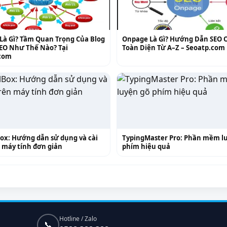
 Là Gì? Tầm Quan Trọng Của Blog
Onpage Là Gì? Hướng Dẫn SEO 
SEO Như Thế Nào? Tại
Toàn Diện Từ A–Z – Seoatp.com
com
Box: Hướng dẫn sử dụng và cài
TypingMaster Pro: Phần mềm l
 máy tính đơn giản
phím hiệu quả
Hotline / Zalo
📞