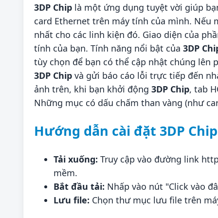
3DP Chip
là một ứng dụng tuyệt vời giúp bạn
card Ethernet trên máy tính của mình. Nếu 
nhất cho các linh kiện đó. Giao diện của ph
tính của bạn. Tính năng nổi bật của
3DP Chi
tùy chọn để bạn có thể cập nhật chúng lên p
3DP Chip
và gửi báo cáo lỗi trực tiếp đến n
ảnh trên, khi bạn khởi động
3DP Chip
, tab 
Những mục có dấu chấm than vàng (như card
Hướng dẫn cài đặt 3DP Chip
Tải xuống:
Truy cập vào đường link
htt
mềm.
Bắt đầu tải:
Nhấp vào nút "Click vào đâ
Lưu file:
Chọn thư mục lưu file trên máy