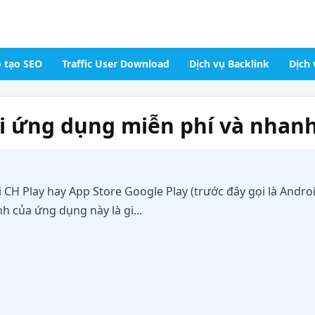
 tạo SEO
Traffic User Download
Dịch vụ Backlink
Dịch 
ải ứng dụng miễn phí và nhan
i CH Play hay App Store Google Play (trước đây gọi là Andr
 của ứng dụng này là gi...