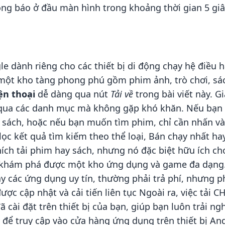
ông báo ở đầu màn hình trong khoảng thời gian 5 giâ
e dành riêng cho các thiết bị di động chạy hệ điều
y một kho tàng phong phú gồm phim ảnh, trò chơi, sá
ện thoại
dễ dàng qua nút
Tải về
trong bài viết này. G
 qua các danh mục mà không gặp khó khăn. Nếu bạn
 sách, hoặc nếu bạn muốn tìm phim, chỉ cần nhấn 
lọc kết quả tìm kiếm theo thể loại, Bán chạy nhất h
hích tải phim hay sách, nhưng nó đặc biệt hữu ích ch
 khám phá được một kho ứng dụng và game đa dạng. 
ay các ứng dụng uy tín, thường phải trả phí, nhưng
ược cập nhật và cải tiến liên tục Ngoài ra, việc tải
cài đặt trên thiết bị của bạn, giúp bạn luôn trải n
 để truy cập vào cửa hàng ứng dụng trên thiết bị And