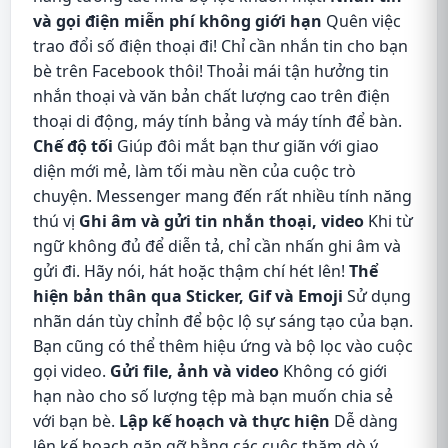
và gọi điện miễn phí không giới hạn
Quên việc
trao đổi số điện thoại đi! Chỉ cần nhắn tin cho bạn
bè trên Facebook thôi! Thoải mái tận hưởng tin
nhắn thoại và văn bản chất lượng cao trên điện
thoại di động, máy tính bảng và máy tính để bàn.
Chế độ tối
Giúp đôi mắt bạn thư giãn với giao
diện mới mẻ, làm tối màu nền của cuộc trò
chuyện. Messenger mang đến rất nhiều tính năng
thú vị
Ghi âm và gửi tin nhắn thoại, video
Khi từ
ngữ không đủ để diễn tả, chỉ cần nhấn ghi âm và
gửi đi. Hãy nói, hát hoặc thậm chí hét lên!
Thể
hiện bản thân qua Sticker, Gif và Emoji
Sử dụng
nhãn dán tùy chỉnh để bộc lộ sự sáng tạo của bạn.
Bạn cũng có thể thêm hiệu ứng và bộ lọc vào cuộc
gọi video.
Gửi file, ảnh và video
Không có giới
hạn nào cho số lượng tệp mà bạn muốn chia sẻ
với bạn bè.
Lập kế hoạch và thực hiện
Dễ dàng
lên kế hoạch gặp gỡ bằng các cuộc thăm dò ý