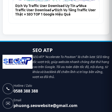
Dịch Vụ Traffic User Download Uy Tín ✔️Mua
Traffic User Download ✔️Dịch Vụ Tăng Traffic User
Thật ⭐ SEO TOP 1 Google Hiệu Quả
SEO ATP
SEO ATP "Accelerate To Position" là chiến lược SEO tăng
tốc vượt trội, giúp website nhanh chóng đạt thứ hạng
cao trên Google. Tối ưu toàn diện tốc độ, nội dung, từ
khóa và backlink để chiếm lĩnh vị trí top bền vững,
vượt xa đối thủ.
Hotline / Zalo
📞
0588 388 388
Email
✉️
phuong.seowebsite@gmail.com