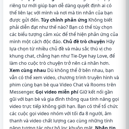
riêng tư mới giúp bạn dễ dàng quyết định ai có
thể liên lạc với mình và nơi mà tin nhắn của bạn
được gửi đến.
Tùy chỉnh phản ứng
Không biết
phải diễn đạt như thế nào? Bạn có thể tùy chọn
các biểu tượng cảm xúc để thể hiện phản ứng của
mình một cách độc đáo.
Chủ đề trò chuyện
Hãy
lựa chọn từ nhiều chủ đề và màu sắc thú vị cho
khung chat, chẳng hạn như Tie-Dye hay Love, để
làm cho cuộc trò chuyện trở nên cá nhân hơn.
Xem cùng nhau
Dù không thể ở bên nhau, bạn
vẫn có thể xem video, chương trình truyền hình và
phim cùng bạn bè qua Video Chat và Rooms trên
Messenger.
Gọi video miễn phí
Giữ kết nối gần
gũi với bạn bè và gia đình thông qua tính năng gọi
video trực tiếp không giới hạn. Bạn có thể tổ chức
các cuộc gọi video nhóm với tối đa 8 người, âm
thanh và video chất lượng cao cùng những tính
năng tương tác như bộ lọc khuôn mặt.
Nhắn tin