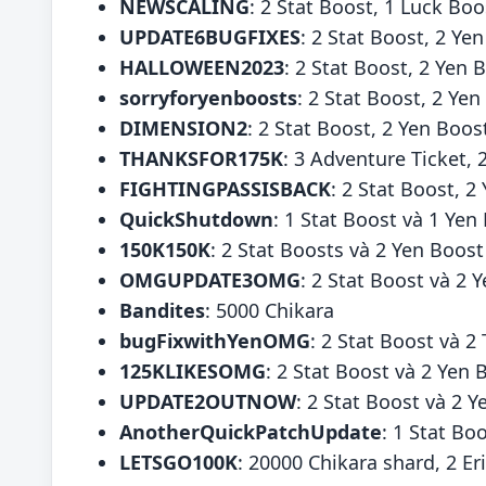
NEWSCALING
: 2 Stat Boost, 1 Luck Boo
UPDATE6BUGFIXES
: 2 Stat Boost, 2 Ye
HALLOWEEN2023
: 2 Stat Boost, 2 Yen
sorryforyenboosts
: 2 Stat Boost, 2 Ye
DIMENSION2
: 2 Stat Boost, 2 Yen Boos
THANKSFOR175K
: 3 Adventure Ticket, 
FIGHTINGPASSISBACK
: 2 Stat Boost, 2
QuickShutdown
: 1 Stat Boost và 1 Yen
150K150K
: 2 Stat Boosts và 2 Yen Boost
OMGUPDATE3OMG
: 2 Stat Boost và 2 
Bandites
: 5000 Chikara
bugFixwithYenOMG
: 2 Stat Boost và 
125KLIKESOMG
: 2 Stat Boost và 2 Yen 
UPDATE2OUTNOW
: 2 Stat Boost và 2 
AnotherQuickPatchUpdate
: 1 Stat Bo
LETSGO100K
: 20000 Chikara shard, 2 Er