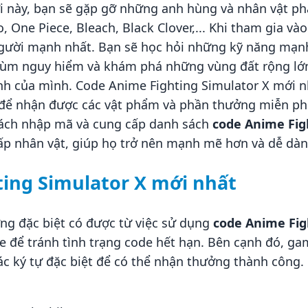
i này, bạn sẽ gặp gỡ những anh hùng và nhân vật ph
One Piece, Bleach, Black Clover,... Khi tham gia vào 
người mạnh nhất. Bạn sẽ học hỏi những kỹ năng mạnh
trùm nguy hiểm và khám phá những vùng đất rộng lớn
h của mình. Code Anime Fighting Simulator X mới 
để nhận được các vật phẩm và phần thưởng miễn phí, 
n cách nhập mã và cung cấp danh sách
code Anime Fig
p nhân vật, giúp họ trở nên mạnh mẽ hơn và dễ dàng
ing Simulator X mới nhất
ng đặc biệt có được từ việc sử dụng
code Anime Fig
e để tránh tình trạng code hết hạn. Bên cạnh đó, 
c ký tự đặc biệt để có thể nhận thưởng thành công.