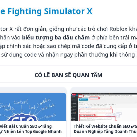
 Fighting Simulator X
or X rất đơn giản, giống như các trò chơi Roblox khác
nhấn vào
biểu tượng ba dấu chấm
ở phía bên trái m
hập chính xác hoặc sao chép mã code đã cung cấp ở t
 sử dụng code và nhận ngay phần thưởng khi thông 
CÓ LẼ BẠN SẼ QUAN TÂM
Viết Bài Chuẩn SEO ✔️Tăng
Thiết Kế Website Chuẩn SEO ✔️
 Tự Nhiên Lên Top Google Nhanh
Doanh Nghiệp Tăng Doanh Thu 