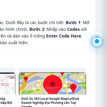
. Dưới đây là các bước chi tiết:
Bước 1
: Mở
àn hình chính.
Bước 2
: Nhấp vào
Codes
với
rên và dán vào ô trống
Enter Code Here
.
báo xuất hiện.
Giúp
Dịch Vụ SEO Local Google Maps ✔️Đưa
Gấp Bội
Doanh Nghiệp Địa Phương Lên Top
Google