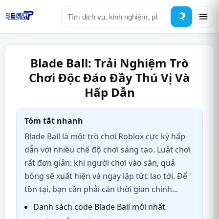
Tìm
kiếm
Blade Ball: Trải Nghiệm Trò
Chơi Độc Đáo Đầy Thú Vị Và
Hấp Dẫn
Tóm tắt nhanh
Blade Ball là một trò chơi Roblox cực kỳ hấp
dẫn với nhiều chế độ chơi sáng tạo. Luật chơi
rất đơn giản: khi người chơi vào sân, quả
bóng sẽ xuất hiện và ngay lập tức lao tới. Để
tồn tại, bạn cần phải căn thời gian chính...
Danh sách code Blade Ball mới nhất