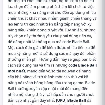
những trò chơi Roblox khác, người chơi có nhiều
lựa chọn để làm phong phú thêm lối chơi, từ việc
mua những khả năng mới cho đến áp dụng nhiều
chiến thuật khác nhau nhằm giành chiến thắng và
leo lên vị trí cao nhất trên bảng xếp hạng với kỹ
năng điều khiển bóng tuyệt vời. Tuy nhiên, những
tùy chọn này thường yêu cầu phải dùng tiền xu,
dễ dàng nhất là thông qua mã code Blade Ball.
Một cách đơn giản để kiếm được nhiều tiền xu để
mua kỹ năng mới là sử dụng các mã quy đổi phần
thưởng miễn phí. Hướng dẫn này sẽ giúp bạn biết
cách sử dụng mã và tìm ra những
code Blade Ball
mới nhất
, mang đến vô số tài nguyên để nâng
cấp khả năng và trở thành một cao thủ với kỹ
năng né tránh bóng hàng đầu trong game. Blade
Ball thường xuyên cập nhật mới để mang đến
nhiều nội dung thú vị và hấp dẫn cho người chơi.
Bản cập nhật gần đây nhất
[UPD] Blade Ball
đã