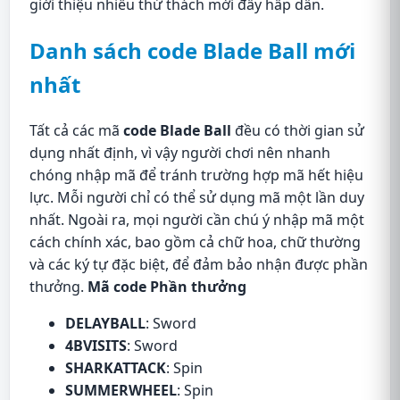
giới thiệu nhiều thử thách mới đầy hấp dẫn.
Danh sách code Blade Ball mới
nhất
Tất cả các mã
code Blade Ball
đều có thời gian sử
dụng nhất định, vì vậy người chơi nên nhanh
chóng nhập mã để tránh trường hợp mã hết hiệu
lực. Mỗi người chỉ có thể sử dụng mã một lần duy
nhất. Ngoài ra, mọi người cần chú ý nhập mã một
cách chính xác, bao gồm cả chữ hoa, chữ thường
và các ký tự đặc biệt, để đảm bảo nhận được phần
thưởng.
Mã code
Phần thưởng
DELAYBALL
: Sword
4BVISITS
: Sword
SHARKATTACK
: Spin
SUMMERWHEEL
: Spin