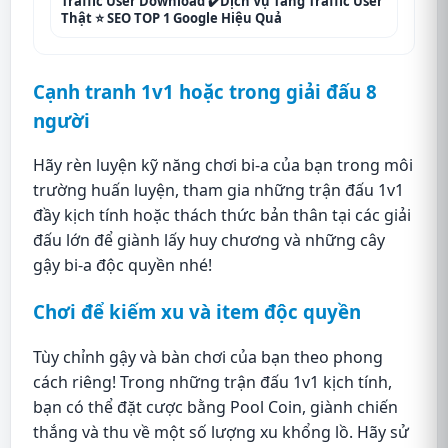
Traffic User Download ✔️Dịch Vụ Tăng Traffic User
Thật ⭐ SEO TOP 1 Google Hiệu Quả
Cạnh tranh 1v1 hoặc trong giải đấu 8
người
Hãy rèn luyện kỹ năng chơi bi-a của bạn trong môi
trường huấn luyện, tham gia những trận đấu 1v1
đầy kịch tính hoặc thách thức bản thân tại các giải
đấu lớn để giành lấy huy chương và những cây
gậy bi-a độc quyền nhé!
Chơi để kiếm xu và item độc quyền
Tùy chỉnh gậy và bàn chơi của bạn theo phong
cách riêng! Trong những trận đấu 1v1 kịch tính,
bạn có thể đặt cược bằng Pool Coin, giành chiến
thắng và thu về một số lượng xu khổng lồ. Hãy sử