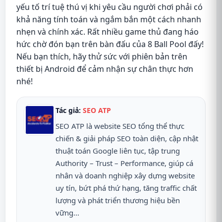
yếu tố trí tuệ thú vị khi yêu cầu người chơi phải có
khả năng tính toán và ngắm bắn một cách nhanh
nhẹn và chính xác. Rất nhiều game thủ đang háo
hức chờ đón bạn trên bàn đấu của 8 Ball Pool đấy!
Nếu bạn thích, hãy thử sức với phiên bản trên
thiết bị Android để cảm nhận sự chân thực hơn
nhé!
Tác giả:
SEO ATP
SEO ATP là website SEO tổng thể thực
chiến & giải pháp SEO toàn diện, cập nhật
thuật toán Google liên tục, tập trung
Authority – Trust – Performance, giúp cá
nhân và doanh nghiệp xây dựng website
uy tín, bứt phá thứ hạng, tăng traffic chất
lượng và phát triển thương hiệu bền
vững...