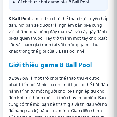
Cách thức chơi game bi-a 8 Ball Pool
8 Ball Pool
là một trò chơi thể thao trực tuyến hấp
dẫn, nơi bạn sẽ được trải nghiệm bàn bi-a cùng
với những quả bóng đầy màu sắc và cây gậy đánh
bi-da quen thuộc. Hãy trở thành một tay chơi xuất
sắc và tham gia tranh tài với những game thủ
khác trong thế giới của 8 Ball Pool nhé!
Giới thiệu game 8 Ball Pool
8 Ball Pool
là một trò chơi thể thao thú vị được
phát triển bởi Miniclip.com, nơi bạn có thể bắt đầu
hành trình từ một người chơi bi-a nghiệp dư cho
đến khi trở thành một cơ thủ chuyên nghiệp. Bạn
cũng có thể mời bạn bè tham gia và thi đấu với họ
để nâng cao kỹ năng của mình. Giao diện chính