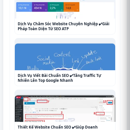
Dịch Vụ Chăm Sóc Website Chuyên Nghiệp ✔️Giải
Pháp Toàn Diện Từ SEO ATP
Dịch Vụ Viết Bài Chuẩn SEO ✔️Tăng Traffic Tự
Nhiên Lên Top Google Nhanh
Thiết Kế Website Chuẩn SEO ✔️Giúp Doanh