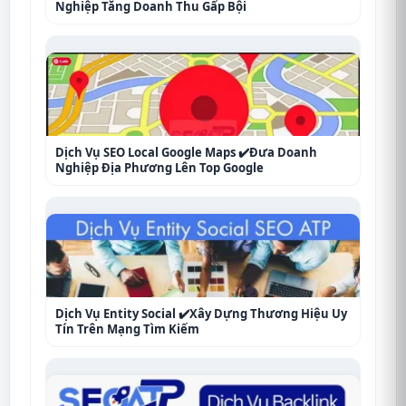
Nghiệp Tăng Doanh Thu Gấp Bội
Dịch Vụ SEO Local Google Maps ✔️Đưa Doanh
Nghiệp Địa Phương Lên Top Google
Dịch Vụ Entity Social ✔️Xây Dựng Thương Hiệu Uy
Tín Trên Mạng Tìm Kiếm